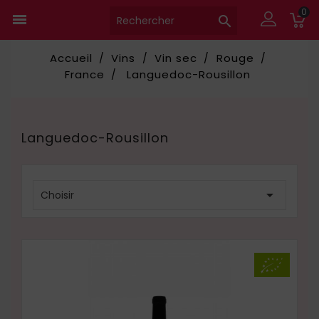
0


Accueil
Vins
Vin sec
Rouge
France
Languedoc-Rousillon
Languedoc-Rousillon

Choisir