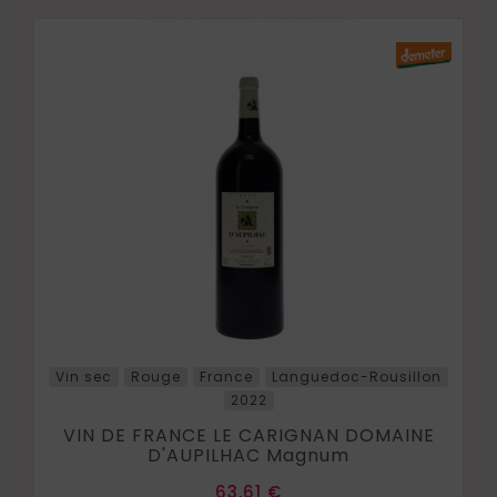
Vin sec
Rouge
France
Languedoc-Rousillon
2022
VIN DE FRANCE LE CARIGNAN DOMAINE
D'AUPILHAC Magnum
Prix
63,61 €