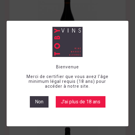
Vin sec
Rouge
France
Languedoc-Rousillon
Bienvenue
2023
Merci de certifier que vous avez l'âge
minimum légal requis (18 ans) pour
CORBIERE "ROC LONG" LA BOUYSSE
accéder à notre site.
Prix
13,96 €
Non
J'ai plus de 18 ans