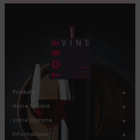
Produits

Notre Société

Votre Compte

Informations
