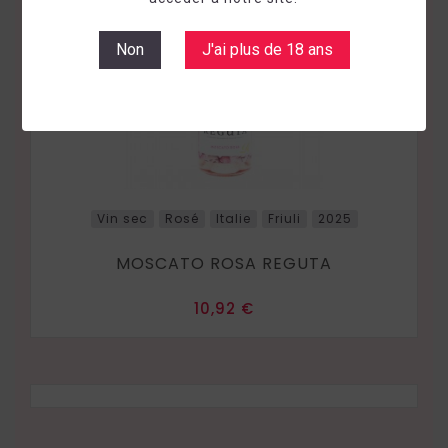
Non
J'ai plus de 18 ans
Vin sec
Rosé
Italie
Friuli
2025
MOSCATO ROSA REGUTA
Prix
10,92 €