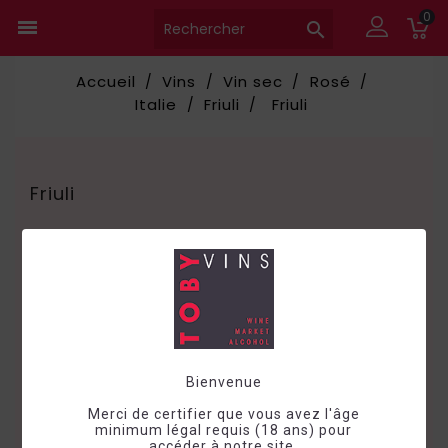
0


Accueil
Vins
Vin sec
Rosé
Italie
Friuli
Friuli
Friuli

Choisir
Bienvenue
Merci de certifier que vous avez l'âge
minimum légal requis (18 ans) pour
accéder à notre site.