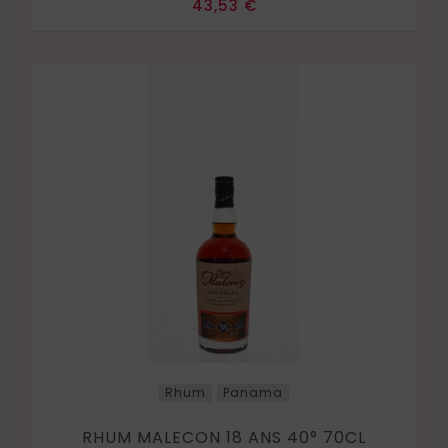
Prix
43,53 €
Rhum
Panama
RHUM MALECON 18 ANS 40° 70CL