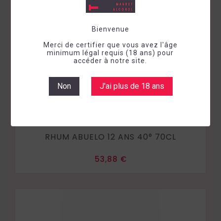
Bienvenue
Merci de certifier que vous avez l'âge
minimum légal requis (18 ans) pour
accéder à notre site.
Non
J'ai plus de 18 ans
Rhum
Panama
RHUM ABUELO 12 ANS 40° 70CL
Prix
53,88 €