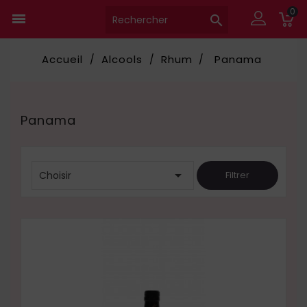
0


Accueil
Alcools
Rhum
Panama
Panama

Choisir
Filtrer