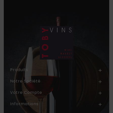
Produits

Notre Société

Votre Compte

Informations
