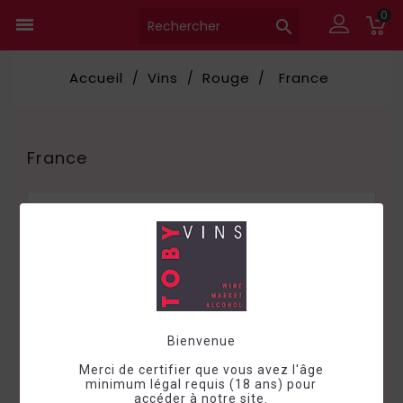
0


Accueil
Vins
Rouge
France
France

Choisir
Bienvenue
Merci de certifier que vous avez l'âge
minimum légal requis (18 ans) pour
accéder à notre site.