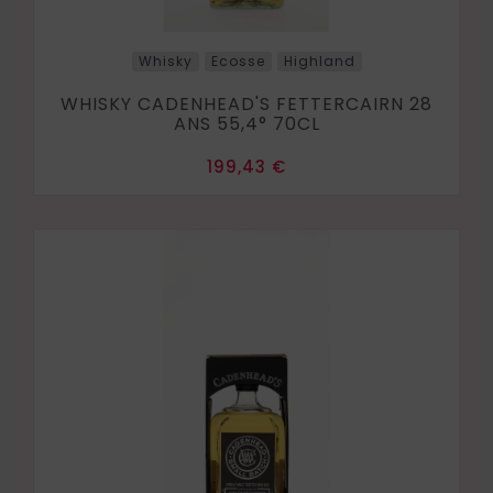
Whisky
Ecosse
Highland
WHISKY CADENHEAD'S FETTERCAIRN 28
ANS 55,4° 70CL
Prix
199,43 €