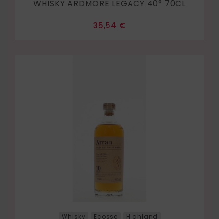
WHISKY ARDMORE LEGACY 40° 70CL
Prix
35,54 €
Whisky
Ecosse
Highland