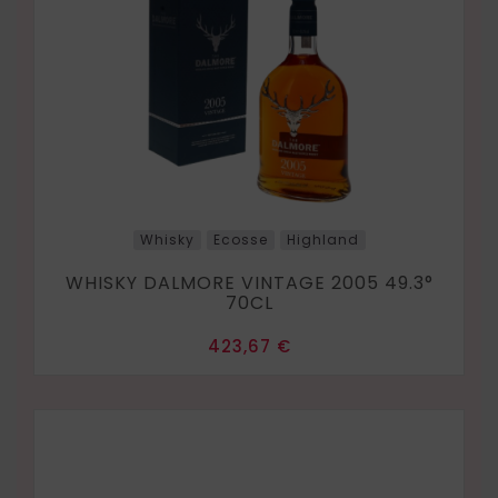
Whisky
Ecosse
Highland
WHISKY DALMORE VINTAGE 2005 49.3°
70CL
Prix
423,67 €