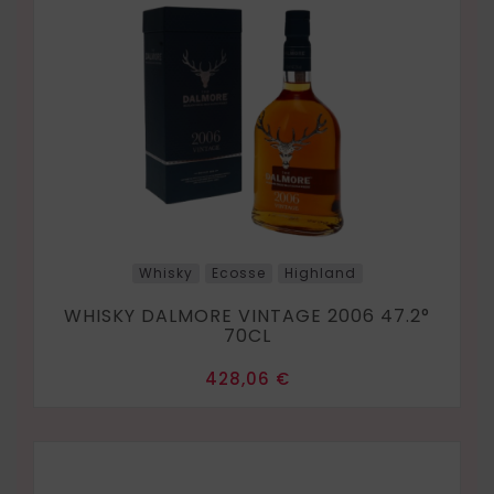
Whisky
Ecosse
Highland
WHISKY DALMORE VINTAGE 2006 47.2°
70CL
Prix
428,06 €