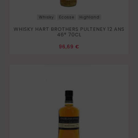
Whisky
Ecosse
Highland
WHISKY HART BROTHERS PULTENEY 12 ANS
46° 70CL
Prix
96,69 €