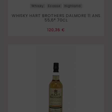
Whisky
Ecosse
Highland
WHISKY HART BROTHERS DALMORE 11 ANS
55,6° 70CL
Prix
120,36 €