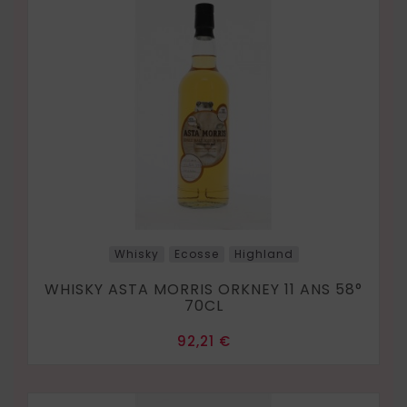
Whisky
Ecosse
Highland
WHISKY ASTA MORRIS ORKNEY 11 ANS 58°
70CL
Prix
92,21 €