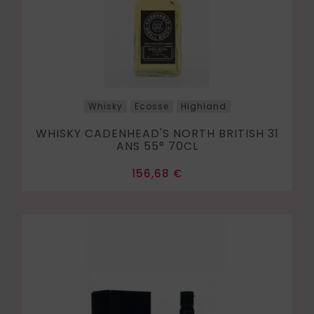
Whisky
Ecosse
Highland
WHISKY CADENHEAD'S NORTH BRITISH 31
ANS 55° 70CL
Prix
156,68 €