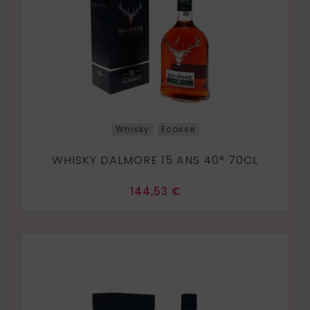
Whisky
Ecosse
WHISKY DALMORE 15 ANS 40° 70CL
Prix
144,53 €