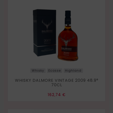
Whisky
Ecosse
Highland
WHISKY DALMORE VINTAGE 2009 48.9°
70CL
Prix
162,74 €