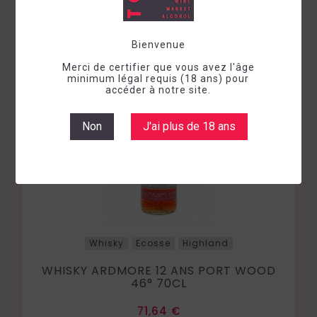
Bienvenue
Merci de certifier que vous avez l'âge
minimum légal requis (18 ans) pour
accéder à notre site.
Non
J'ai plus de 18 ans
Whisky
Ecosse
Highland
WHISKY ARDMORE 12 ANS PORT WOOD
46° 70CL
Prix
71,64 €