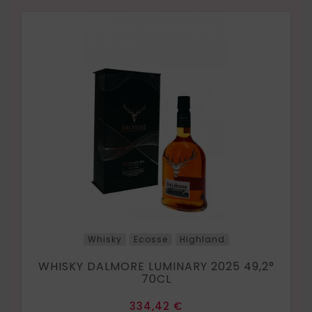
Whisky
Ecosse
Highland
WHISKY DALMORE LUMINARY 2025 49,2°
70CL
Prix
334,42 €