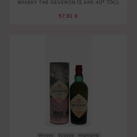
WHISKY THE DEVERON 12 ANS 40° 70CL
Prix
57,92 €
Whisky
Ecosse
Highland