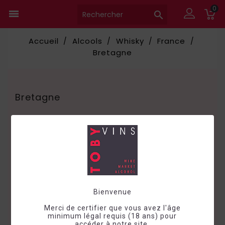
0


Accueil
Alcools
Whisky
France
Bretagne
Bretagne

Choisir
Bienvenue
Merci de certifier que vous avez l'âge
minimum légal requis (18 ans) pour
accéder à notre site.