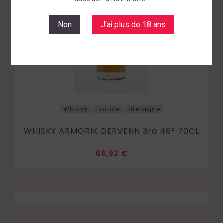
Non
J'ai plus de 18 ans
Whisky
France
Bretagne
WHISKY ARMORIK DERVENN 3rd 46° 70CL
Prix
66,92 €