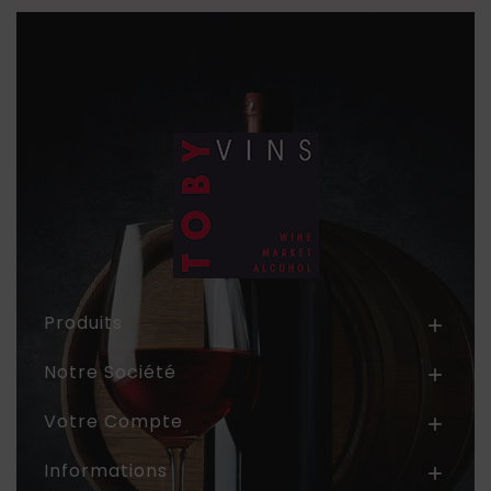
Produits

Notre Société

Votre Compte

Informations
