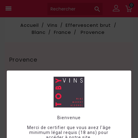
0


Accueil
Vins
Effervescent brut
Blanc
France
Provence
Provence

Choisir
Bienvenue
Merci de certifier que vous avez l'âge
minimum légal requis (18 ans) pour
accéder à notre site.