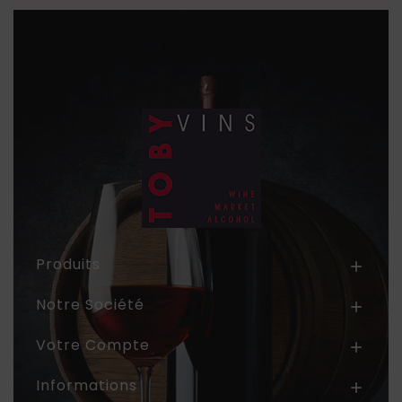
Produits

Notre Société

Votre Compte

Informations
