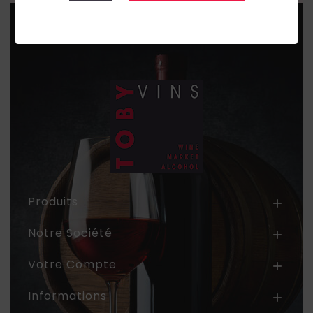
Produits

Notre Société

Votre Compte

Informations
