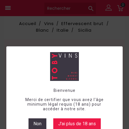
0


Accueil
Vins
Effervescent brut
Blanc
Italie
Sicilia
Sicilia
Veuillez nous excuser pour le
désagrément.
Effectuez une nouvelle recherche
Bienvenue
Merci de certifier que vous avez l'âge

minimum légal requis (18 ans) pour
accéder à notre site.
Non
J'ai plus de 18 ans