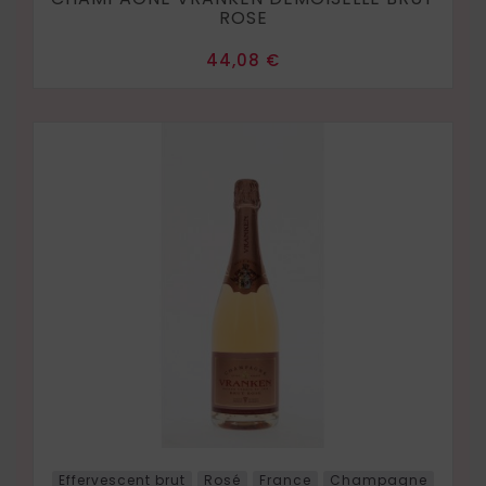
ROSE
Prix
44,08 €
Effervescent brut
Rosé
France
Champagne