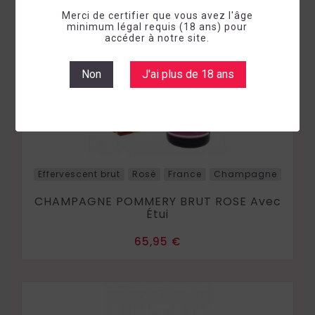
Merci de certifier que vous avez l'âge
minimum légal requis (18 ans) pour
accéder à notre site.
Non
J'ai plus de 18 ans
Effervescent brut
Rosé
France
Champagne
CHAMPAGNE POMMERY BRUT ROSE Avec
Étui
Prix
65,95 €