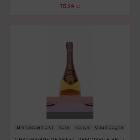
Prix
75,29 €
Effervescent brut
Rosé
France
Champagne
CHAMPAGNE VRANKEN DEMOISELLE BRUT