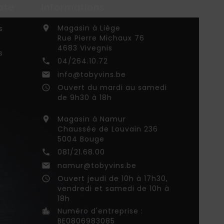
pte
Informations
Magasin à Liège
s

Rue Pierre Michaux 76
4683 Vivegnis
s
04/264.10.72

info@tobyvins.be

Ouvert du mardi au samedi
access_time
de 9h30 à 18h
Magasin à Namur

Chaussée de Louvain 236
5004 Bouge
081/21.68.00

namur@tobyvins.be

Ouvert jeudi de 10h à 17h30,
access_time
vendredi et samedi de 10h à
18h
Numéro d'entreprise :

BE0806983085