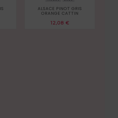
IS
ALSACE PINOT GRIS
N
ORANGE CATTIN
Prix
12,08 €