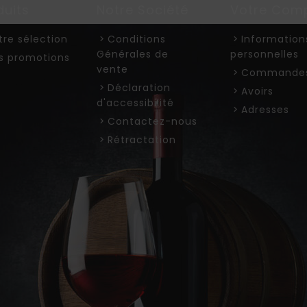
duits
Notre Société
Votre Com
tre sélection
Conditions
Information
Générales de
personnelles
s promotions
vente
Commande
Déclaration
Avoirs
d'accessibilité
Adresses
Contactez-nous
Rétractation