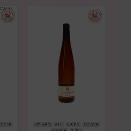
rance
Vin demi-sec
Blanc
France
Alsace
2025