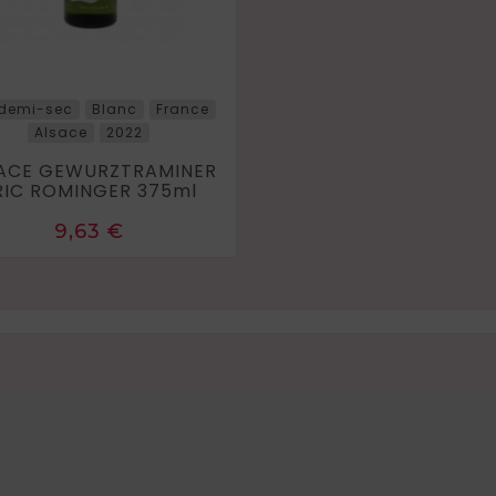
 demi-sec
Blanc
France
Alsace
2022
ACE GEWURZTRAMINER
RIC ROMINGER 375ml
Prix
9,63 €