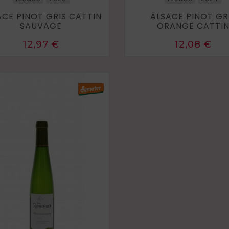
ACE PINOT GRIS CATTIN
ALSACE PINOT GR
SAUVAGE
ORANGE CATTI
Prix
Prix
12,97 €
12,08 €