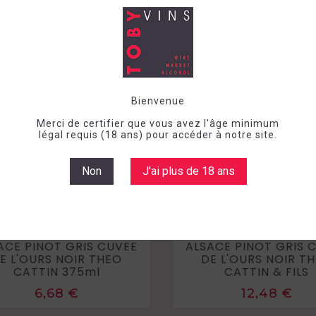
Bienvenue
Merci de certifier que vous avez l'âge minimum
légal requis (18 ans) pour accéder à notre site.
Non
J'ai plus de 18 ans
 demi-sec
Blanc
France
Vin demi-sec
Blanc
F
Alsace
2023
Alsace
2024
ACE PINOT GRIS CUVEE
ALSACE PINOT GRIS 
E L'OURS NOIR THEO
DE L'OURS NOIR T
CATTIN 375ml
CATTIN & FILS
Prix
Prix
6,68 €
12,48 €