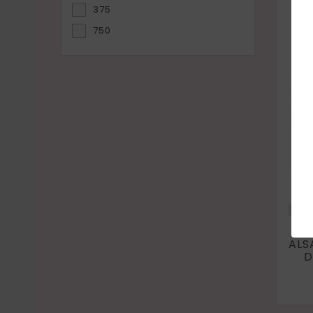
375
750
Vin
ALS
D