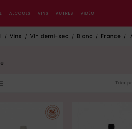
L
ALCOOLS
VINS
AUTRES
VIDÉO
l
Vins
Vin demi-sec
Blanc
France
ce
Trier pa