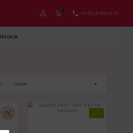
0

+32 (0) 4 264 10 72
Alsace
r :

Choisir