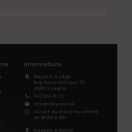
pte
Informations
Magasin à Liège
s

Rue Pierre Michaux 76
4683 Vivegnis
s
04/264.10.72

info@tobyvins.be

Ouvert du mardi au samedi
access_time
de 9h30 à 18h
Magasin à Namur
