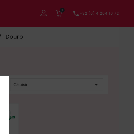
0

+32 (0) 4 264 10 72
Douro
r :

Choisir