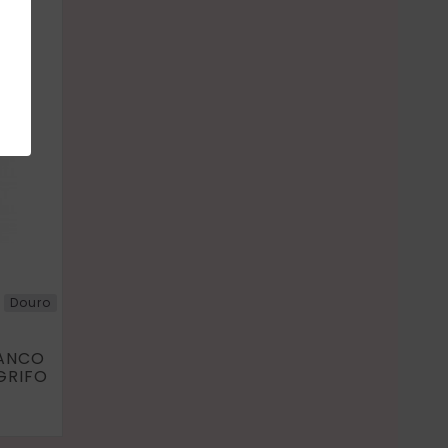
Douro
RANCO
GRIFO