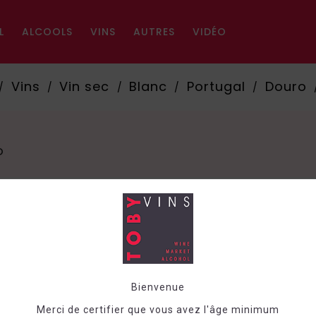
L
ALCOOLS
VINS
AUTRES
VIDÉO
Vins
Vin sec
Blanc
Portugal
Douro
o
Trier pa
Bienvenue
Merci de certifier que vous avez l'âge minimum