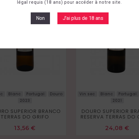
légal requis (18 ans) pour accéder à notre site.
Non
J'ai plus de 18 ans
ec
Blanc
Portugal
Douro
Vin sec
Blanc
Portugal
2023
2021
RO SUPERIOR BRANCO
DOURO SUPERIOR B
TERRAS DO GRIFO
RESERVA TERRAS DO 
Prix
Prix
13,56 €
24,08 €