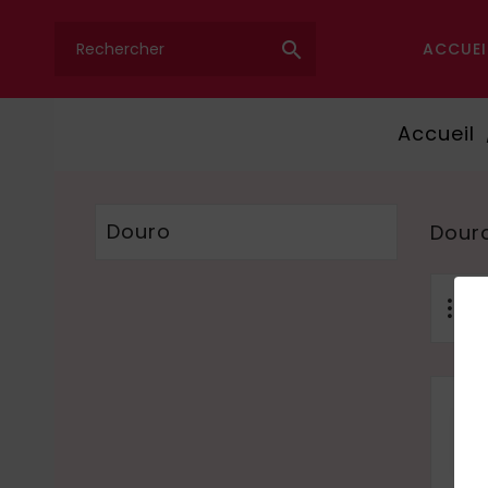

ACCUEI
Accueil
Douro
Dour