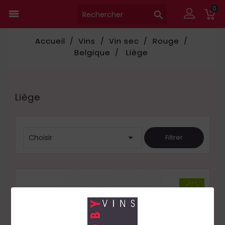
0


Accueil
Vins
Vin sec
Rouge
Belgique
Liège
Liège

Choisir
Filtrer