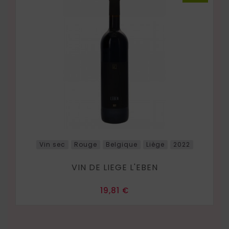
Vin sec
Rouge
Belgique
Liège
2022
VIN DE LIEGE L'EBEN
Prix
19,81 €