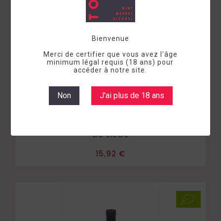
Bienvenue
Merci de certifier que vous avez l'âge
minimum légal requis (18 ans) pour
accéder à notre site.
Non
J'ai plus de 18 ans
Vin sec
Rouge
Belgique
Liège
2023
COTES DE SAMBRE ET MEUSE ODYSSEE VIN
DE LIEGE
Prix
15,92 €