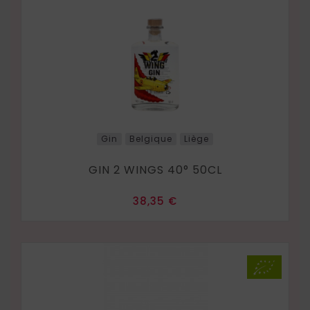
Gin
Belgique
Liège
GIN 2 WINGS 40° 50CL
Prix
38,35 €