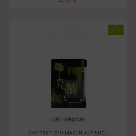
Prix
47,17 €
Gin
Belgique
COFFRET GIN MAGIN 40° 50CL