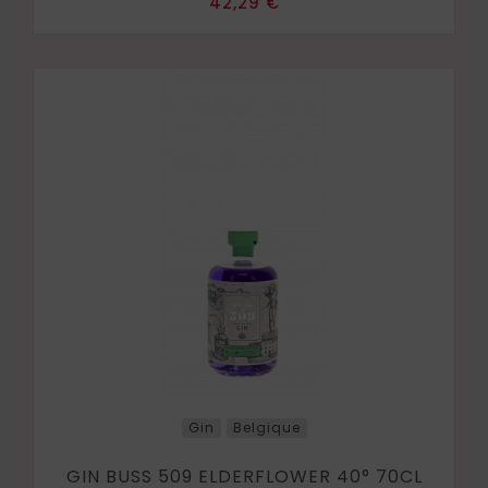
Prix
42,29 €
Gin
Belgique
GIN BUSS 509 ELDERFLOWER 40° 70CL