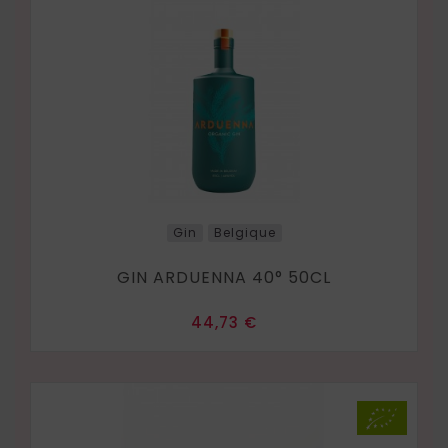
Gin
Belgique
GIN ARDUENNA 40° 50CL
Prix
44,73 €