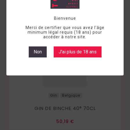
Bienvenue
Merci de certifier que vous avez l'âge
minimum légal requis (18 ans) pour
accéder à notre site.
Non
J'ai plus de 18 ans
Gin
Belgique
GIN DE BINCHE 40° 70CL
Prix
50,19 €