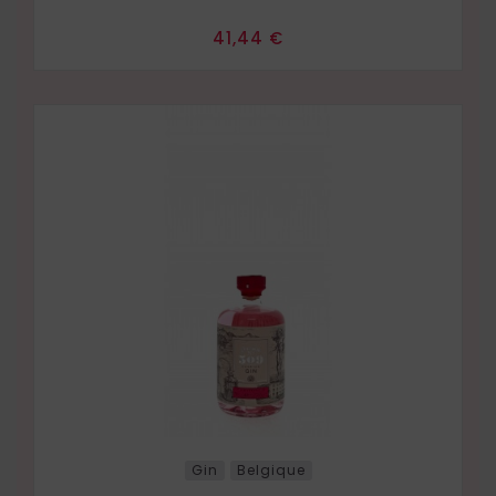
Prix
41,44 €
Gin
Belgique