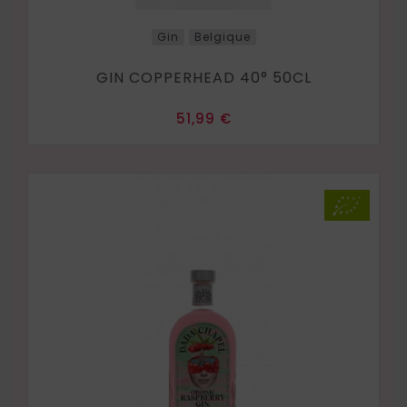
Gin
Belgique
GIN COPPERHEAD 40° 50CL
Prix
51,99 €