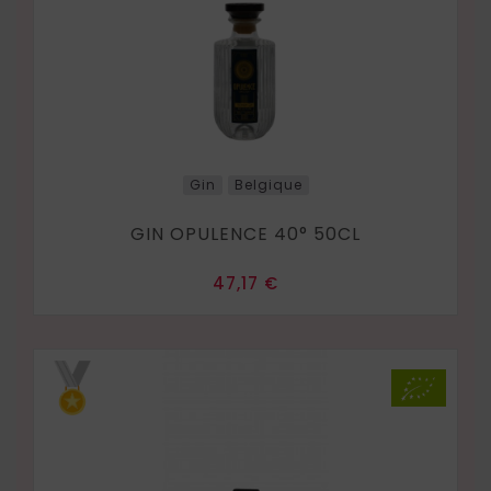
Gin
Belgique
GIN OPULENCE 40° 50CL
Prix
47,17 €