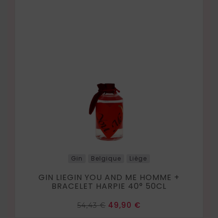
Gin
Belgique
Liège
GIN LIEGIN YOU AND ME HOMME +
BRACELET HARPIE 40° 50CL
Prix
Prix
49,90 €
54,43 €
de