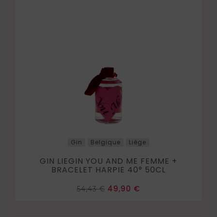
Gin
Belgique
Liège
GIN LIEGIN YOU AND ME FEMME +
BRACELET HARPIE 40° 50CL
Prix
Prix
49,90 €
54,43 €
de
base