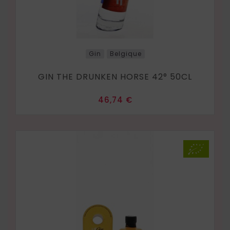
Gin
Belgique
GIN THE DRUNKEN HORSE 42° 50CL
Prix
46,74 €