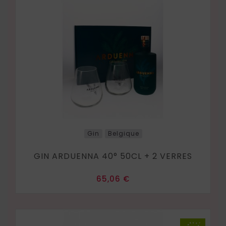
Gin
Belgique
GIN ARDUENNA 40° 50CL + 2 VERRES
Prix
65,06 €