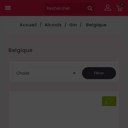
0


Accueil
Alcools
Gin
Belgique
Belgique

Choisir
Filtrer