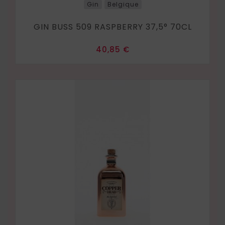
Gin
Belgique
GIN BUSS 509 RASPBERRY 37,5° 70CL
Prix
40,85 €