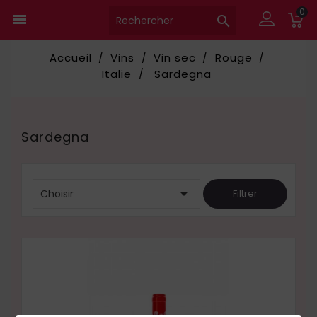
0


Accueil
Vins
Vin sec
Rouge
Italie
Sardegna
Sardegna

Choisir
Filtrer