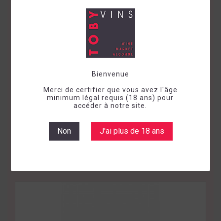
Bienvenue
Merci de certifier que vous avez l'âge
minimum légal requis (18 ans) pour
accéder à notre site.
Vin sec
Rouge
Italie
Sardegna
2024
CANNONAU DI SARDEGNA SAN
Non
J'ai plus de 18 ans
COSTANTINO PODERI PARPINELLO
Prix
16,92 €