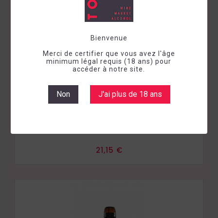
Bienvenue
Merci de certifier que vous avez l'âge
minimum légal requis (18 ans) pour
accéder à notre site.
Non
J'ai plus de 18 ans
Effervescent brut
Blanc
Belgique
Liège
2023
VIN DE LIEGE L'INSOUMISE
Prix
21,15 €