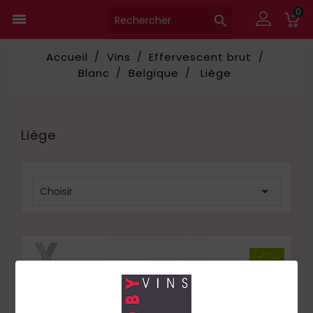
0


Accueil
Vins
Effervescent brut
Blanc
Belgique
Liège
Liège

Choisir