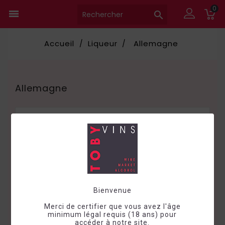
0


Accueil
Liqueur
Allemagne
Allemagne

Choisir
Bienvenue
Merci de certifier que vous avez l'âge
minimum légal requis (18 ans) pour
accéder à notre site.