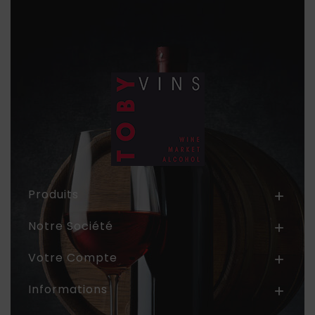
Produits

Notre Société

Votre Compte

Informations
