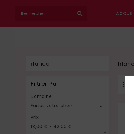

ACCUEI
Irlande
Irlan
Filtrer Par
Domaine
Faites votre choix :

Prix
18,00 € - 42,00 €