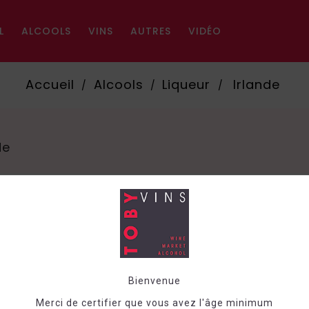
L
ALCOOLS
VINS
AUTRES
VIDÉO
Accueil
Alcools
Liqueur
Irlande
de
Trier pa
Bienvenue
Merci de certifier que vous avez l'âge minimum