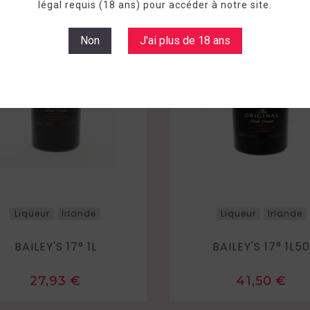
légal requis (18 ans) pour accéder à notre site.
Non
J'ai plus de 18 ans
Liqueur
Irlande
Liqueur
Irlande
BAILEY'S 17° 1L
BAILEY'S 17° 1L5
Prix
Prix
27,93 €
41,50 €