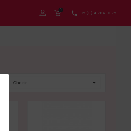
0

+32 (0) 4 264 10 72
r :

Choisir