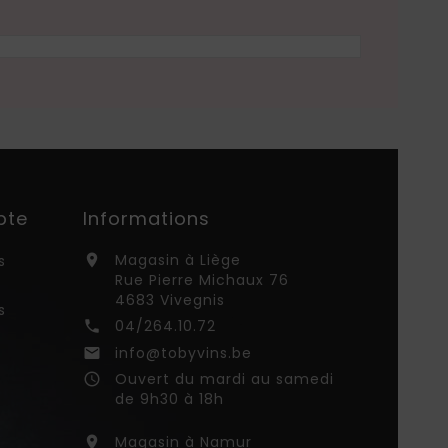
pte
Informations
Magasin à Liège
s

Rue Pierre Michaux 76
4683 Vivegnis
s
04/264.10.72

info@tobyvins.be

Ouvert du mardi au samedi
access_time
de 9h30 à 18h
Magasin à Namur
