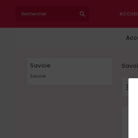

ACCUEI
Acc
Savoie
Savo
Savoie