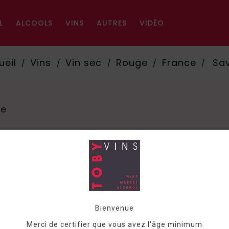
L
ALCOOLS
VINS
AUTRES
VIDÉO
ueil
Vins
Vin sec
Rouge
France
Sa
ie
Trier pa
Bienvenue
Merci de certifier que vous avez l'âge minimum