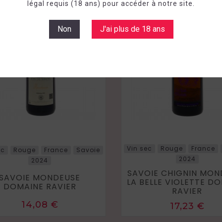
légal requis (18 ans) pour accéder à notre site.
Non
J'ai plus de 18 ans
Vin sec
Rouge
France
ec
Rouge
France
Savoie
2024
2024
SAVOIE CHIGNIN MON
SAVOIE MONDEUSE
LA BELLE VIOLETTE D
DOMAINE RAVIER
RAVIER
Prix
14,08 €
Prix
17,23 €