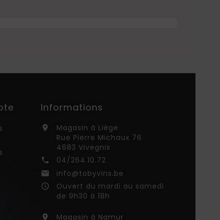
pte
Informations
Magasin à Liège
s

Rue Pierre Michaux 76
4683 Vivegnis
s
04/264.10.72

info@tobyvins.be

Ouvert du mardi au samedi
access_time
de 9h30 à 18h
Magasin à Namur
