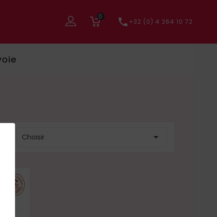
0

+32 (0) 4 264 10 72
voie
r :

Choisir