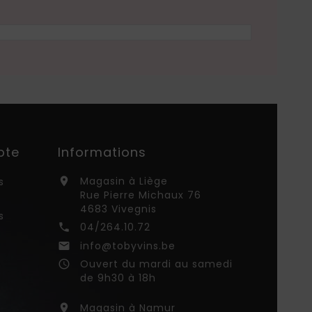
pte
Informations
Magasin à Liège
s

Rue Pierre Michaux 76
4683 Vivegnis
s
04/264.10.72

info@tobyvins.be

Ouvert du mardi au samedi
access_time
de 9h30 à 18h
Magasin à Namur
