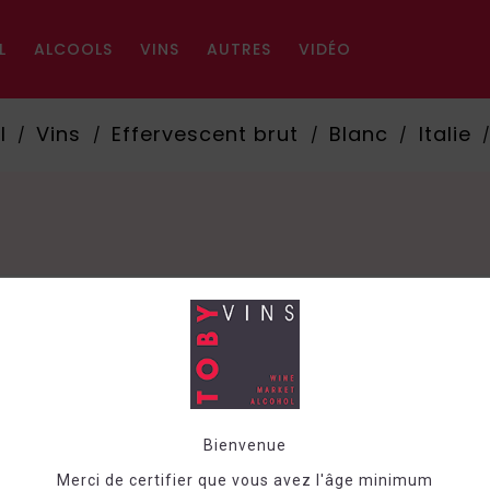
L
ALCOOLS
VINS
AUTRES
VIDÉO
l
Vins
Effervescent brut
Blanc
Italie
Trier pa
Bienvenue
Merci de certifier que vous avez l'âge minimum