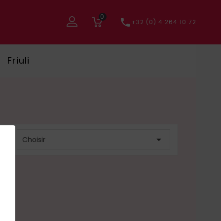
0

+32 (0) 4 264 10 72
Friuli
r :

Choisir