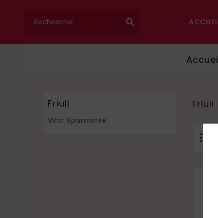

ACCUEI
Accuei
Friuli
Friuli
Vino Spumante