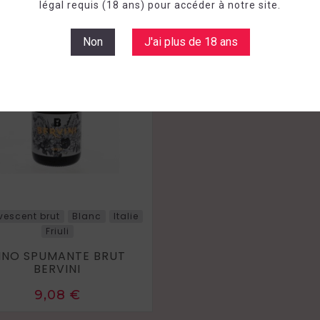
légal requis (18 ans) pour accéder à notre site.
Non
J'ai plus de 18 ans
rvescent brut
Blanc
Italie
Friuli
INO SPUMANTE BRUT
BERVINI
Prix
9,08 €