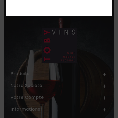
Produits

Notre Société

Votre Compte

Informations
