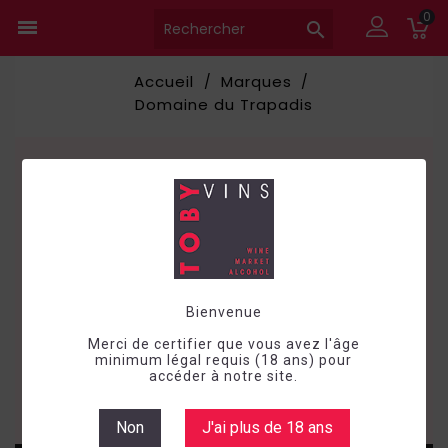
0


Accueil
Marques
Domaine du Trapadis
Les références de Domaine du
Trapadis
Veuillez nous excuser pour le
désagrément.
Effectuez une nouvelle recherche
Bienvenue
Merci de certifier que vous avez l'âge

minimum légal requis (18 ans) pour
accéder à notre site.
Non
J'ai plus de 18 ans