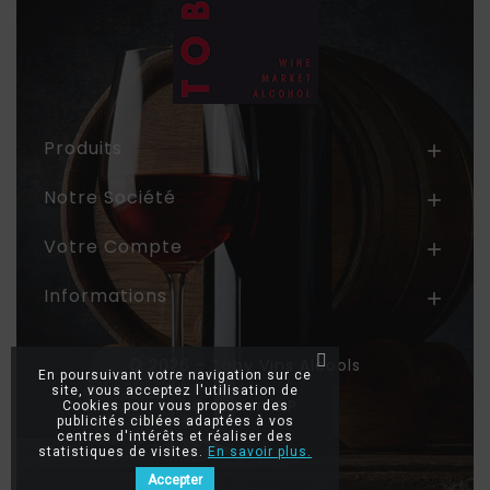
Produits

Notre Société

Votre Compte

Informations

© 2026 - Toby Vins Alcools
En poursuivant votre navigation sur ce
site, vous acceptez l'utilisation de
Création SIP
Cookies pour vous proposer des
publicités ciblées adaptées à vos
centres d'intérêts et réaliser des
statistiques de visites.
En savoir plus.
Accepter