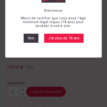
Bienvenue
Merci de certifier que vous avez l'âge
minimum légal requis (18 ans) pour
accéder à notre site.
WHISKY DOUGLAS LAING'S OLD
Non
J'ai plus de 18 ans
PARTICULAR PORT CHARLOTTE 10
ANS 48,4° 70C
Whisky
Ecosse
Islay
175,10 €
TTC
Quantité
Ajouter au panier