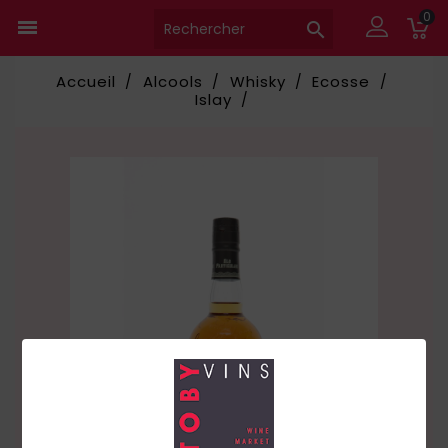
0


Accueil
Alcools
Whisky
Ecosse
Islay