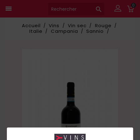
0


Accueil
Vins
Vin sec
Rouge
Italie
Campania
Sannio