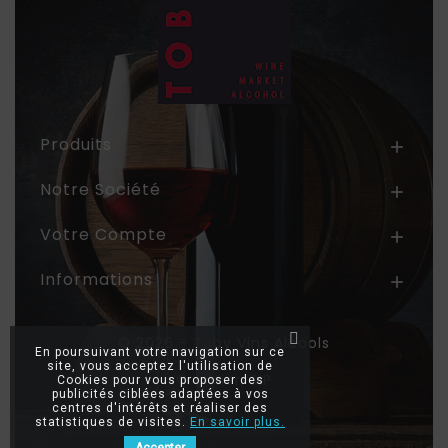
Produits

Notre Société

Votre Compte

Informations

© 2026 - Toby Vins Alcools
En poursuivant votre navigation sur ce
site, vous acceptez l'utilisation de
Création SIP
Cookies pour vous proposer des
publicités ciblées adaptées à vos
centres d'intérêts et réaliser des
statistiques de visites.
En savoir plus.