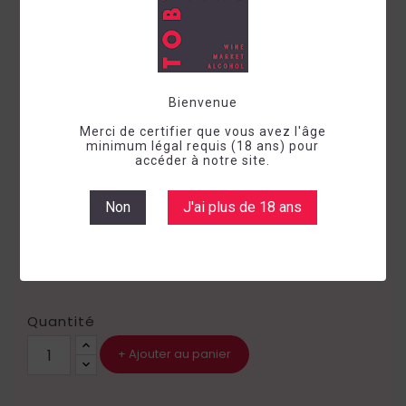
Bienvenue
SANNIO DOP MANENT AGLIANICO
Merci de certifier que vous avez l'âge
TERRE STREGATE
minimum légal requis (18 ans) pour
accéder à notre site.
Millésime
2021
Non
J'ai plus de 18 ans
Vin sec
Rouge
Italie
Campania
17,03 €
TTC
Quantité
Ajouter au panier