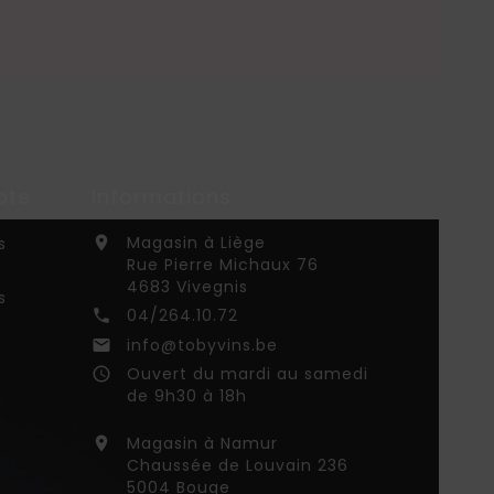
pte
Informations
Magasin à Liège
s

Rue Pierre Michaux 76
4683 Vivegnis
s
04/264.10.72

info@tobyvins.be

Ouvert du mardi au samedi
access_time
de 9h30 à 18h
Magasin à Namur

Chaussée de Louvain 236
5004 Bouge