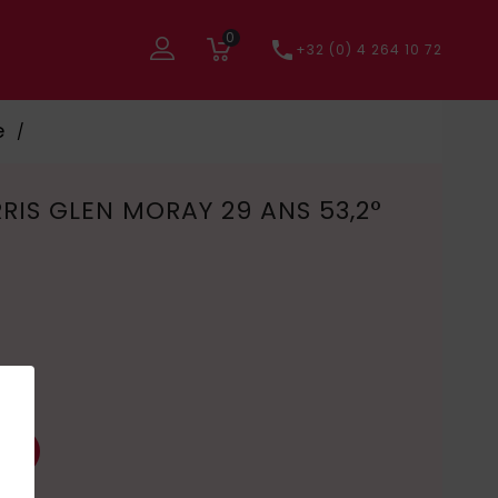
0

+32 (0) 4 264 10 72
e
RIS GLEN MORAY 29 ANS 53,2°
ier