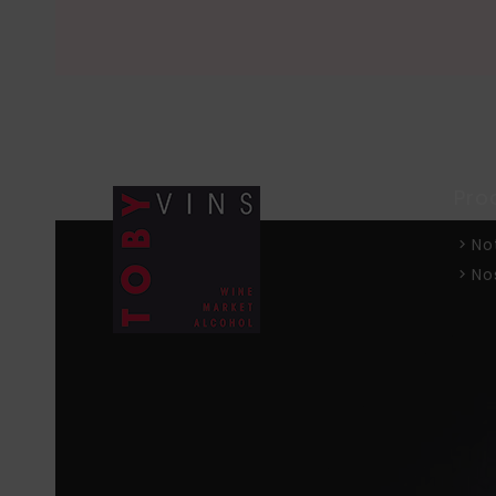
Pro
No
No