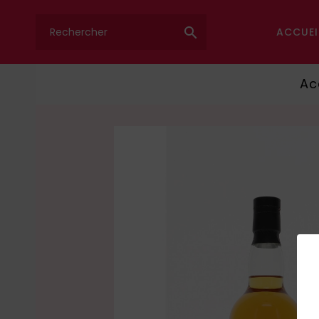

ACCUEI
Ac