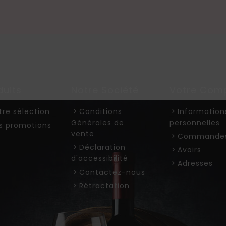
duits
Notre Société
Votre Com
tre sélection
Conditions
Information
Générales de
personnelles
s promotions
vente
Commande
Déclaration
Avoirs
d'accessibilité
Adresses
Contactez-nous
Rétractation