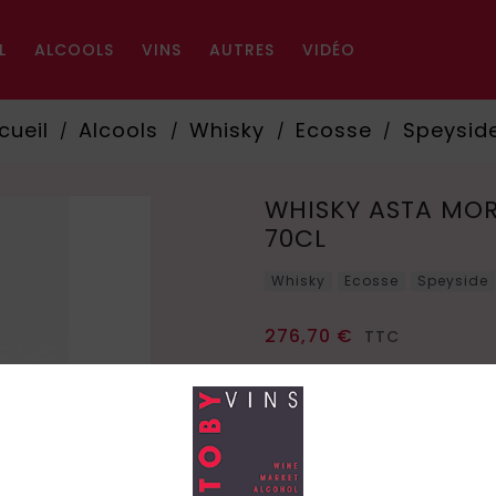
L
ALCOOLS
VINS
AUTRES
VIDÉO
cueil
Alcools
Whisky
Ecosse
Speysid
WHISKY ASTA MOR
70CL
Whisky
Ecosse
Speyside
276,70 €
TTC
Quantité
Ajouter au pan