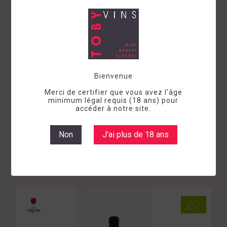
Bienvenue
Merci de certifier que vous avez l'âge
minimum légal requis (18 ans) pour
accéder à notre site.
Vin sec
Rouge
Italie
Marche
2021
IGT MARCHE SANGIOVESE ATTO 1 AZIENDA
Non
J'ai plus de 18 ans
PANTALEONE
Prix
16,58 €