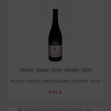
Vin sec
Rouge
Italie
Marche
2020
ROSSO PICENO NEROSCURO PODERE LAILA
Prix
9,35 €