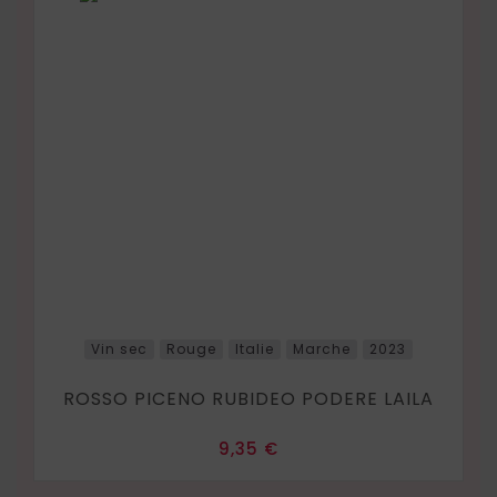
Vin sec
Rouge
Italie
Marche
2023
ROSSO PICENO RUBIDEO PODERE LAILA
Prix
9,35 €