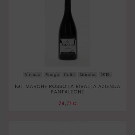
Vin sec
Rouge
Italie
Marche
2015
IGT MARCHE ROSSO LA RIBALTA AZIENDA
PANTALEONE
Prix
74,71 €