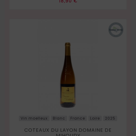
Prix
18,90 €
Vin moelleux
Blanc
France
Loire
2025
COTEAUX DU LAYON DOMAINE DE
MIHOUDY