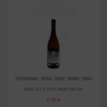
Vin moelleux
Blanc
Italie
Molise
2024
MOSCATO DOC MARTAROSA
Prix
17,15 €