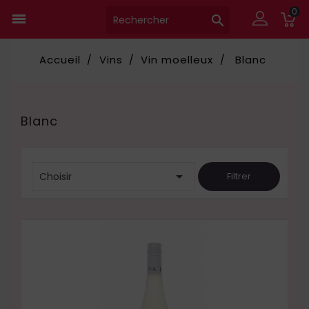
0


Accueil
Vins
Vin moelleux
Blanc
Blanc

Choisir
Filtrer