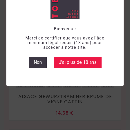
Bienvenue
Merci de certifier que vous avez l'âge
minimum légal requis (18 ans) pour
accéder à notre site.
Non
J'ai plus de 18 ans
Vin moelleux
Blanc
France
Alsace
2024
ALSACE GEWURZTRAMINER BRUME DE
VIGNE CATTIN
Prix
14,68 €