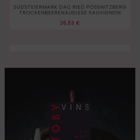
SÜDSTEIERMARK DAC RIED PÖSSNITZBERG
TROCKENBEERENAUSLESE SAUVIGNON
Prix
26,53 €