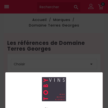
0


Accueil
Marques
Domaine Terres Georges
Les références de Domaine
Terres Georges

Choisir