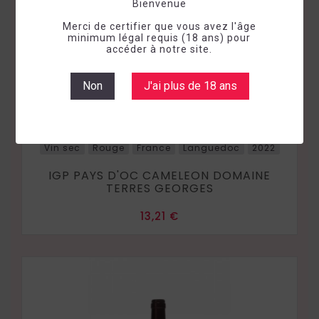
Bienvenue
Merci de certifier que vous avez l'âge
minimum légal requis (18 ans) pour
accéder à notre site.
Non
J'ai plus de 18 ans
Vin sec
Rouge
France
Languedoc
2022
IGP PAYS D'OC CAMELEON DOMAINE
TERRES GEORGES
Prix
13,21 €